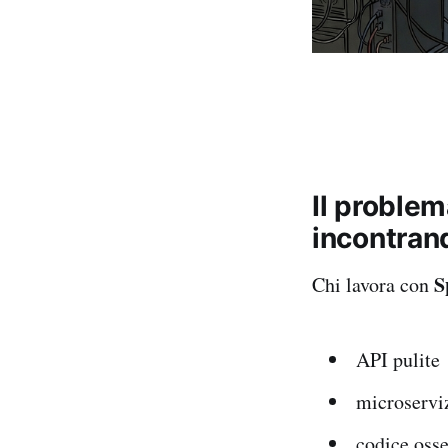
Il problem
incontran
S
Chi lavora con
API pulite
microserviz
codice osse