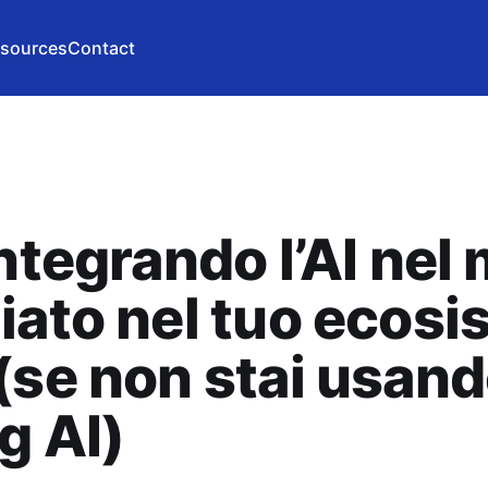
sources
Contact
integrando l’AI nel
iato nel tuo ecos
(se non stai usan
g AI)