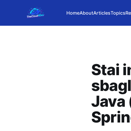
Home
About
Articles
Topics
Re
Stai 
sbagl
Java 
Sprin