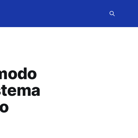
 modo
istema
do