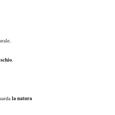
urale.
ischio
.
la natura
guarda