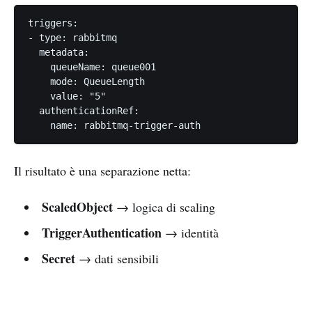
triggers:

- type: rabbitmq

  metadata:

    queueName: queue001

    mode: QueueLength

    value: "5"

  authenticationRef:

    name: rabbitmq-trigger-auth
Il risultato è una separazione netta:
ScaledObject
→ logica di scaling
TriggerAuthentication
→ identità
Secret
→ dati sensibili