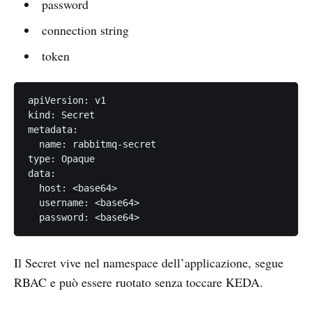
password
connection string
token
apiVersion: v1

kind: Secret

metadata:

  name: rabbitmq-secret

type: Opaque

data:

  host: <base64>

  username: <base64>

  password: <base64>
Il Secret vive nel namespace dell’applicazione, segue
RBAC e può essere ruotato senza toccare KEDA.