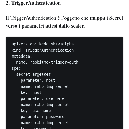
2. TriggerAuthentication
mappa i Secret
Il TriggerAuthentication è l’oggetto che
verso i parametri attesi dallo scaler
.
apiVersion: keda.sh/v1alpha1

kind: TriggerAuthentication

metadata:

  name: rabbitmq-trigger-auth

spec:

  secretTargetRef:

  - parameter: host

    name: rabbitmq-secret

    key: host

  - parameter: username

    name: rabbitmq-secret

    key: username

  - parameter: password

    name: rabbitmq-secret

    key: password