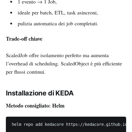
1 evento → 1 Job,
ideale per batch, ETL, task asincroni,
pulizia automatica dei job completati.
Trade-off chiave
ScaledJob offre isolamento perfetto ma aumenta
l’overhead di scheduling. ScaledObject è più efficiente
per flussi continui.
Installazione di KEDA
Metodo consigliato: Helm
helm repo add kedacore https://kedacore.github.io/c