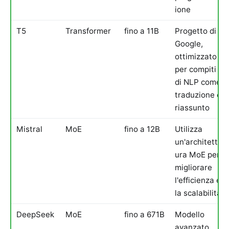
ione
T5
Transformer
fino a 11B
Progetto di
Google,
ottimizzato
per compiti
di NLP come
traduzione e
riassunto
Mistral
MoE
fino a 12B
Utilizza
un'architett
ura MoE per
migliorare
l'efficienza e
la scalabilità
DeepSeek
MoE
fino a 671B
Modello
avanzato