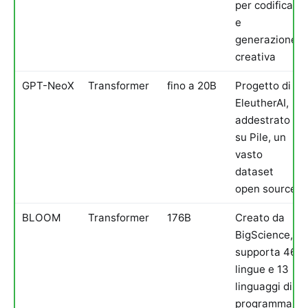
per codifica
e
generazione
creativa
GPT-NeoX
Transformer
fino a 20B
Progetto di
EleutherAI,
addestrato
su Pile, un
vasto
dataset
open source
BLOOM
Transformer
176B
Creato da
BigScience,
supporta 46
lingue e 13
linguaggi di
programmaz